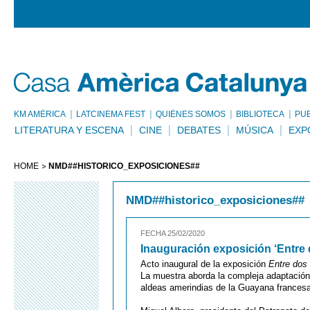
KM AMÈRICA
LATCINEMA FEST
QUIÉNES SOMOS
BIBLIOTECA
PU
LITERATURA Y ESCENA
CINE
DEBATES
MÚSICA
EXP
HOME
NMD##HISTORICO_EXPOSICIONES##
NMD##historico_exposiciones##
FECHA 25/02/2020
Inauguración exposición ‘Entre
Acto inaugural de la exposición
Entre dos
La muestra aborda la compleja adaptación
aldeas amerindias de la Guayana francesa