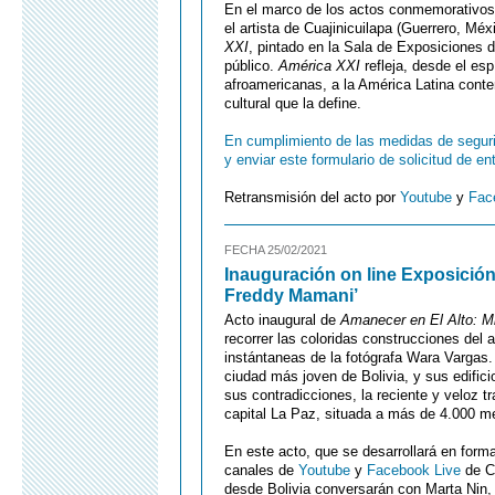
En el marco de los actos conmemorativos
el artista de Cuajinicuilapa (Guerrero, Mé
XXI
, pintado en la Sala de Exposiciones d
público.
América XXI
refleja, desde el esp
afroamericanas, a la América Latina conte
cultural que la define.
En cumplimiento de las medidas de segurid
y enviar este formulario de solicitud de en
Retransmisión del acto por
Youtube
y
Fac
FECHA 25/02/2021
Inauguración on line Exposición
Freddy Mamani’
Acto inaugural de
Amanecer en El Alto: M
recorrer las coloridas construcciones del
instántaneas de la fotógrafa Wara Vargas. 
ciudad más joven de Bolivia, y sus edific
sus contradicciones, la reciente y veloz 
capital La Paz, situada a más de 4.000 met
En este acto, que se desarrollará en forma
canales de
Youtube
y
Facebook Live
de C
desde Bolivia conversarán con Marta Nin,