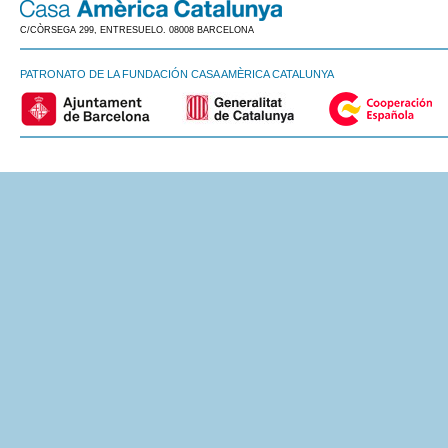
C/CÒRSEGA 299, ENTRESUELO. 08008 BARCELONA
PATRONATO DE LA FUNDACIÓN CASA AMÈRICA CATALUNYA