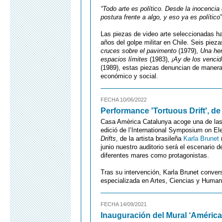
“Todo arte es político. Desde la inocencia 
postura frente a algo, y eso ya es político
Las piezas de video arte seleccionadas 
años del golpe militar en Chile. Seis piez
cruces sobre el pavimento
(1979),
Una he
espacios límites
(1983),
¡Ay de los vencid
(1989), estas piezas denuncian de manera q
económico y social.
FECHA 10/06/2022
Performance 'Tortuous Drift', de
Casa Amèrica Catalunya acoge una de las
edició de l’International Symposium on El
Drifts
, de la artista brasileña
Karla Brunet
(
junio nuestro auditorio será el escenario d
diferentes mares como protagonistas.
Tras su intervención, Karla Brunet conver
especializada en Artes, Ciencias y Human
FECHA 14/09/2021
Inauguración del Mural ‘América