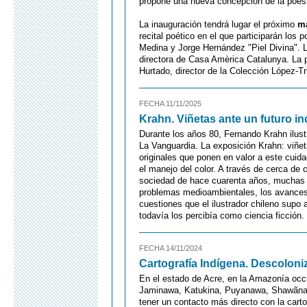
propone una nueva concepción de la poesía
La inauguración tendrá lugar el próximo
ma
recital poético en el que participarán los
Medina y Jorge Hernández "Piel Divina". 
directora de Casa Amèrica Catalunya. La 
Hurtado, director de la Colección López-Tr
FECHA 11/11/2025
Krahn. Viñetas ante un futuro in
Durante los años 80, Fernando Krahn ilustr
La Vanguardia. La exposición Krahn: viñet
originales que ponen en valor a este cuida
el manejo del color. A través de cerca de
sociedad de hace cuarenta años, muchas d
problemas medioambientales, los avances 
cuestiones que el ilustrador chileno supo
todavía los percibía como ciencia ficción.
FECHA 14/11/2024
Cartografía Indígena. Descoloni
En el estado de Acre, en la Amazonía occi
Jaminawa, Katukina, Puyanawa, Shawãna
tener un contacto más directo con la carto