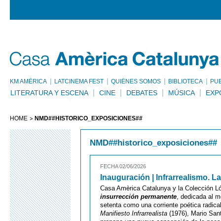
KM AMÈRICA
LATCINEMA FEST
QUIÉNES SOMOS
BIBLIOTECA
PU
LITERATURA Y ESCENA
CINE
DEBATES
MÚSICA
EXP
HOME
NMD##HISTORICO_EXPOSICIONES##
NMD##historico_exposiciones##
FECHA 02/06/2026
Inauguración | Infrarrealismo. 
Casa Amèrica Catalunya y la Colección Ló
insurrección permanente
, dedicada al 
setenta como una corriente poética radical
Manifiesto Infrarrealista
(1976), Mario Sant