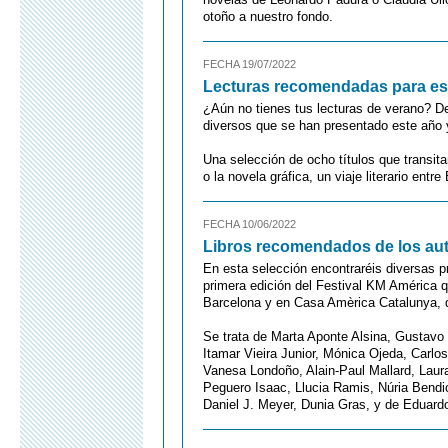
otoño a nuestro fondo.
FECHA 19/07/2022
Lecturas recomendadas para es
¿Aún no tienes tus lecturas de verano? De
diversos que se han presentado este año 
Una selección de ocho títulos que transitan 
o la novela gráfica, un viaje literario entr
FECHA 10/06/2022
Libros recomendados de los aut
En esta selección encontraréis diversas pr
primera edición del Festival KM América q
Barcelona y en Casa Amèrica Catalunya, d
Se trata de Marta Aponte Alsina, Gustavo 
Itamar Vieira Junior, Mónica Ojeda, Carlo
Vanesa Londoño, Alain-Paul Mallard, Laur
Peguero Isaac, Llucia Ramis, Núria Bendic
Daniel J. Meyer, Dunia Gras, y de Eduard