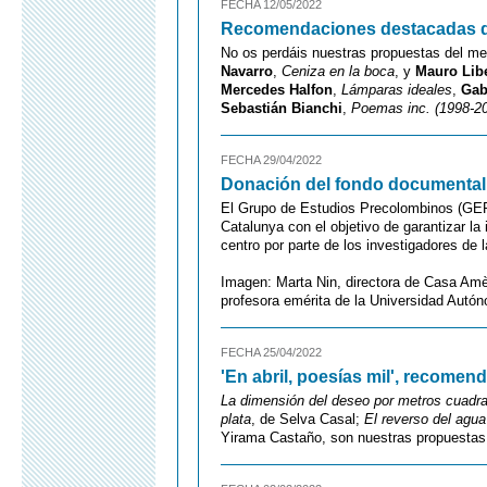
FECHA 12/05/2022
Recomendaciones destacadas 
No os perdáis nuestras propuestas del m
Navarro
,
Ceniza en la boca
, y
Mauro Libe
Mercedes Halfon
,
Lámparas ideales
,
Gab
Sebastián Bianchi
,
Poemas inc. (1998-2
FECHA 29/04/2022
Donación del fondo documental
El Grupo de Estudios Precolombinos (GEP
Catalunya con el objetivo de garantizar la 
centro por parte de los investigadores de 
Imagen: Marta Nin, directora de Casa Amèr
profesora emérita de la Universidad Autó
FECHA 25/04/2022
'En abril, poesías mil', recome
La dimensión del deseo por metros cuadr
plata
, de Selva Casal;
El reverso del agua
Yirama Castaño, son nuestras propuestas l