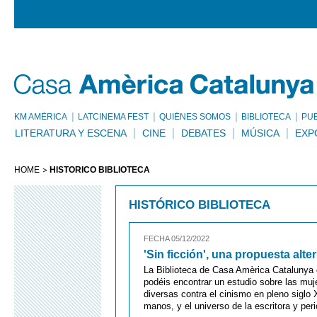
KM AMÈRICA
LATCINEMA FEST
QUIÉNES SOMOS
BIBLIOTECA
PU
LITERATURA Y ESCENA
CINE
DEBATES
MÚSICA
EXP
HOME
HISTÓRICO BIBLIOTECA
HISTÓRICO BIBLIOTECA
FECHA 05/12/2022
'Sin ficción', una propuesta alter
La Biblioteca de Casa Amèrica Catalunya 
podéis encontrar un estudio sobre las muj
diversas contra el cinismo en pleno siglo X
manos, y el universo de la escritora y per