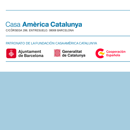
C/CÒRSEGA 299, ENTRESUELO. 08008 BARCELONA
PATRONATO DE LA FUNDACIÓN CASA AMÈRICA CATALUNYA