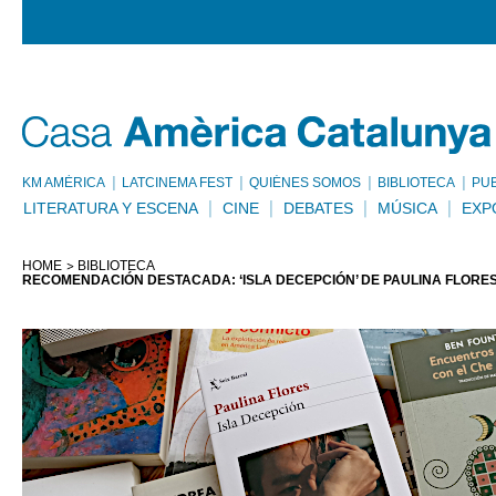
KM AMÈRICA
LATCINEMA FEST
QUIÉNES SOMOS
BIBLIOTECA
PU
LITERATURA Y ESCENA
CINE
DEBATES
MÚSICA
EXP
HOME
BIBLIOTECA
RECOMENDACIÓN DESTACADA: ‘ISLA DECEPCIÓN’ DE PAULINA FLORES