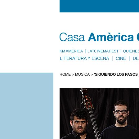
KM AMÈRICA
LATCINEMA FEST
QUIÉNE
LITERATURA Y ESCENA
CINE
DE
HOME
MÚSICA
‘SIGUIENDO LOS PASOS