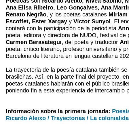
Poéticas
son
Ricardo Aleixo, Nívea Sabino, 
Ana Elisa Ribeiro, Leo Gonçalves, Ana Mart
Renato Negrão
, y los poetas catalanes
Míriam
Escoffet, Ester Xargay
y
Víctor Sunyol
. El en
contará con la participación de la periodista
Ann
poeta, editora y directora de NUDO, festival de
Carmen Berasategui
, del poeta y traductor
Aní
poeta, crítico literario, profesor universitario y 
Barcelona de literatura en lengua castellana 20
La trayectoria de la poesía catalana también se 
brasileñas. Así, en la parte final del proyecto, 
poetas catalanes hablarán con el público brasile
poniendo fin a esta experiencia de intercambio p
Información sobre la primera jornada:
Poesía
Ricardo Aleixo / Trayectorias / La colonialid