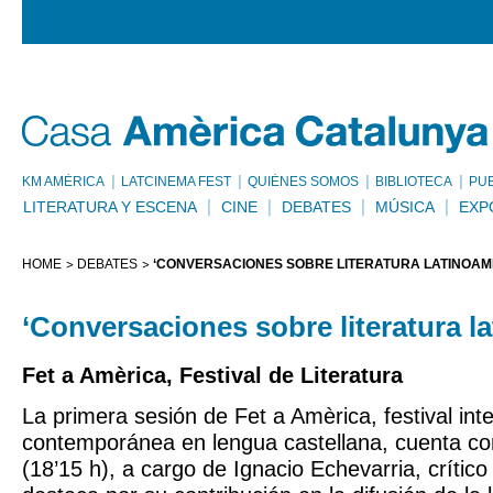
KM AMÈRICA
LATCINEMA FEST
QUIÉNES SOMOS
BIBLIOTECA
PU
LITERATURA Y ESCENA
CINE
DEBATES
MÚSICA
EXP
HOME
DEBATES
‘CONVERSACIONES SOBRE LITERATURA LATINOAM
‘Conversaciones sobre literatura l
Fet a Amèrica, Festival de Literatura
La primera sesión de Fet a Amèrica, festival int
contemporánea en lengua castellana, cuenta co
(18’15 h), a cargo de Ignacio Echevarria, crític