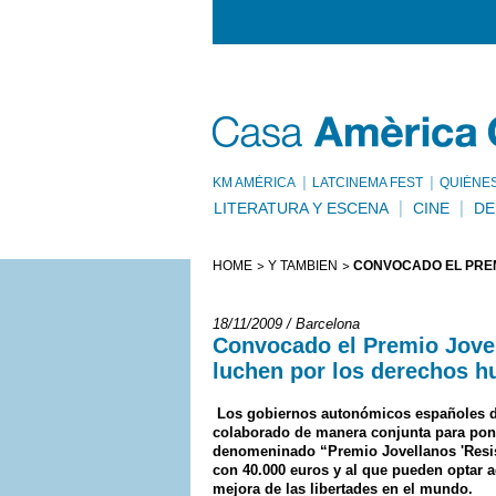
KM AMÈRICA
LATCINEMA FEST
QUIÉNE
LITERATURA Y ESCENA
CINE
DE
HOME
Y TAMBIÉN
CONVOCADO EL PRE
18/11/2009 / Barcelona
Convocado el Premio Jovel
luchen por los derechos 
Los gobiernos autonómicos españoles de 
colaborado de manera conjunta para pone
denomeninado “Premio Jovellanos 'Resist
con 40.000 euros y al que pueden optar 
mejora de las libertades en el mundo.