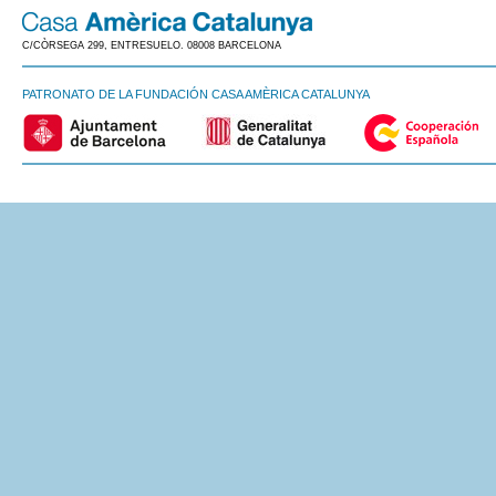
C/CÒRSEGA 299, ENTRESUELO. 08008 BARCELONA
PATRONATO DE LA FUNDACIÓN CASA AMÈRICA CATALUNYA