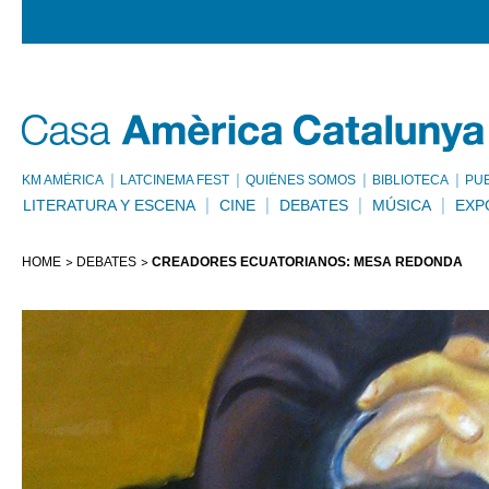
KM AMÈRICA
LATCINEMA FEST
QUIÉNES SOMOS
BIBLIOTECA
PU
LITERATURA Y ESCENA
CINE
DEBATES
MÚSICA
EXP
HOME
DEBATES
CREADORES ECUATORIANOS: MESA REDONDA