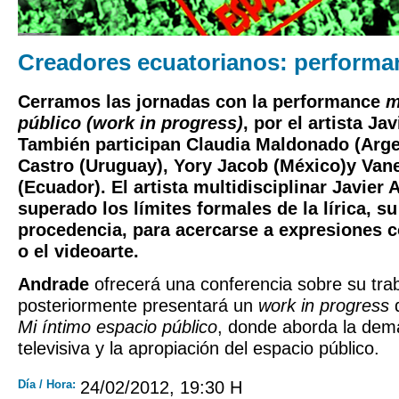
Creadores ecuatorianos: performa
Cerramos las jornadas con la performance
m
público
(work in progress)
, por el artista
Jav
También participan
Claudia Maldonado
(Arge
Castro (Uruguay),
Yory Jacob
(México)y
Van
(Ecuador). El artista multidisciplinar
Javier 
superado los límites formales de la lírica, s
procedencia, para acercarse a expresiones 
o el videoarte.
Andrade
ofrecerá una conferencia sobre su tra
posteriormente presentará un
work in progress
d
Mi íntimo espacio público
, donde aborda la dema
televisiva y la apropiación del espacio público.
Día / Hora:
24/02/2012, 19:30 H