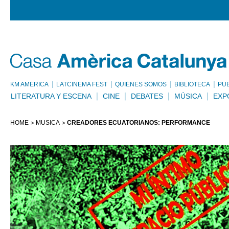
KM AMÈRICA
LATCINEMA FEST
QUIÉNES SOMOS
BIBLIOTECA
PU
LITERATURA Y ESCENA
CINE
DEBATES
MÚSICA
EXP
HOME
MÚSICA
CREADORES ECUATORIANOS: PERFORMANCE