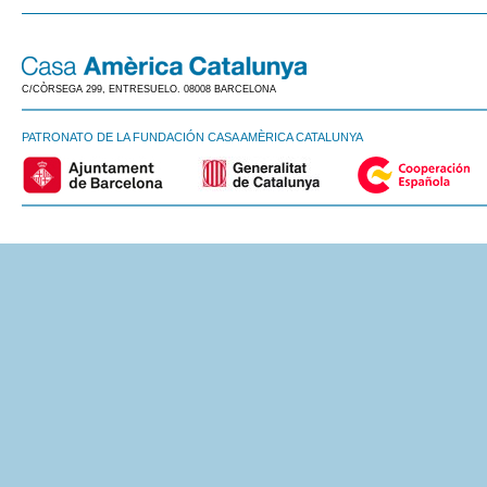
C/CÒRSEGA 299, ENTRESUELO. 08008 BARCELONA
PATRONATO DE LA FUNDACIÓN CASA AMÈRICA CATALUNYA