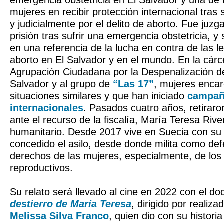
emergencia obstetricia en El Salvador y una de 
mujeres en recibir protección internacional tras 
y judicialmente por el delito de aborto. Fue juz
prisión tras sufrir una emergencia obstetricia, y 
en una referencia de la lucha en contra de las l
aborto en El Salvador y en el mundo. En la cárce
Agrupación Ciudadana por la Despenalización de
Salvador y al grupo de
“Las 17”
, mujeres encar
situaciones similares y que han iniciado
campañ
internacionales
. Pasados cuatro años, retiraro
ante el recurso de la fiscalía, María Teresa River
humanitario. Desde 2017 vive en Suecia con su h
concedido el asilo, desde donde milita como def
derechos de las mujeres, especialmente, de los
reproductivos.
Su relato será llevado al cine en 2022 con el d
destierro de María Teresa
, dirigido por realiz
Melissa Silva Franco
, quien dio con su histori