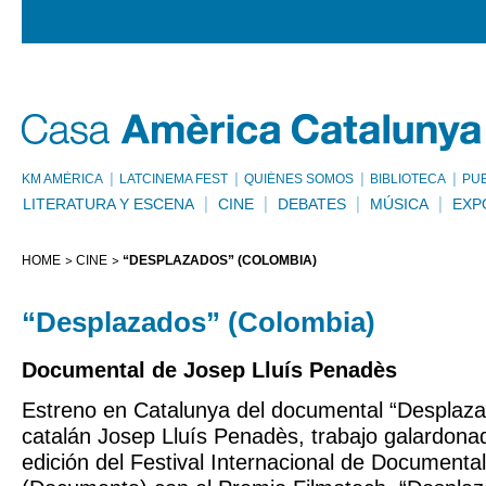
KM AMÈRICA
LATCINEMA FEST
QUIÉNES SOMOS
BIBLIOTECA
PU
LITERATURA Y ESCENA
CINE
DEBATES
MÚSICA
EXP
HOME
CINE
“DESPLAZADOS” (COLOMBIA)
“Desplazados” (Colombia)
Documental de Josep Lluís Penadès
Estreno en Catalunya del documental “Desplazad
catalán Josep Lluís Penadès, trabajo galardonad
edición del Festival Internacional de Documenta