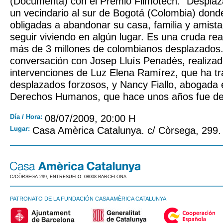
(Documenta) con el Premio Filmotech. “Desplaz
un vecindario al sur de Bogotá (Colombia) dond
obligadas a abandonar su casa, familia y amist
seguir viviendo en algún lugar. Es una cruda re
más de 3 millones de colombianos desplazados.
conversación con Josep Lluís Penadès, realizad
intervenciones de Luz Elena Ramírez, que ha t
desplazados forzosos, y Nancy Fiallo, abogada e
Derechos Humanos, que hace unos años fue de
Día / Hora:
08/07/2009, 20:00 H
Lugar:
Casa Amèrica Catalunya. c/ Còrsega, 299.
C/CÒRSEGA 299, ENTRESUELO. 08008 BARCELONA
PATRONATO DE LA FUNDACIÓN CASA AMÈRICA CATALUNYA