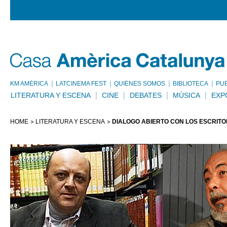
KM AMÈRICA
LATCINEMA FEST
QUIÉNES SOMOS
BIBLIOTECA
PU
LITERATURA Y ESCENA
CINE
DEBATES
MÚSICA
EXP
HOME
LITERATURA Y ESCENA
DIÁLOGO ABIERTO CON LOS ESCRIT