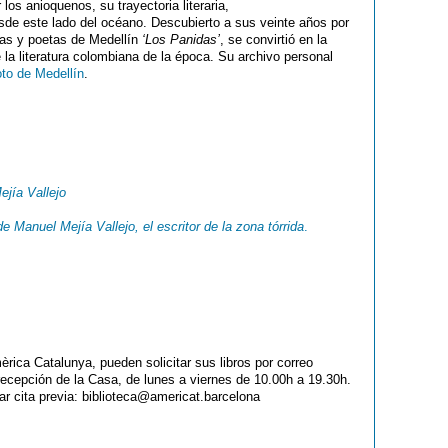
los anioquenos, su trayectoria literaria,
de este lado del océano. Descubierto a sus veinte años por
stas y poetas de Medellín
‘Los Panidas’
, se convirtió en la
la literatura colombiana de la época. Su archivo personal
oto de Medellín
.
ejía Vallejo
e Manuel Mejía Vallejo, el escritor de la zona tórrida
.
ica Catalunya, pueden solicitar sus libros por correo
a recepción de la Casa, de lunes a viernes de 10.00h a 19.30h.
itar cita previa: biblioteca@americat.barcelona