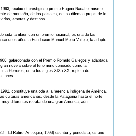
l 1963, recibió el prestigioso premio Eugeni Nadal el mismo
ente de montaña, de los paisajes, de los dilemas propis de la
 vidas, amores y destinos.
rdonada también con un premio nacional, es una de las
ace unos años la Fundación Manuel Mejía Vallejo, la adaptó
1988, galardonada con el Premio Rómulo Gallegos y adaptada
la gran novela sobre el fenómeno conocido como la
milia Herreros, entre los siglos XIX i XX, repleta de
asiones.
 1991, constituye una oda a la herencia indígena de América.
as culturas americanas, desde la Patagonia hasta el norte
s muy diferentes retratando una gran América, aún
23 – El Retiro, Antioquia, 1998) escritor y periodista, es uno