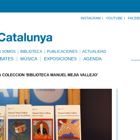
INSTAGRAM
YOUTUBE
FACEB
S SOMOS
BIBLIOTECA
PUBLICACIONES
ACTUALIDAD
BATES
MÚSICA
EXPOSICIONES
AGENDA
 COLECCIÓN ‘BIBLIOTECA MANUEL MEJÍA VALLEJO’