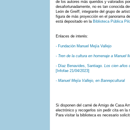
de los autores más queridos y valorados por 
desafortunadamente, no es tan conocida des
León de Greiff, integrante del grupo de arti
figura de más proyección en el panorama de 
está depositado en la
Biblioteca Pública Pil
Enlaces de interés:
- Fundación Manuel Mejía Vallejo
-
Tren de la cultura en homenaje a Manuel M
- Díaz Benavides, Santiago.
Los cien años d
[Infofae 21/04/2023]
-
Manuel Mejía Vallejo, en Banrepcultural
Si disponen del carné de Amigo de Casa Amèr
electrónico y recogerlos sin pedir cita en l
Para visitar la biblioteca es necesario solic