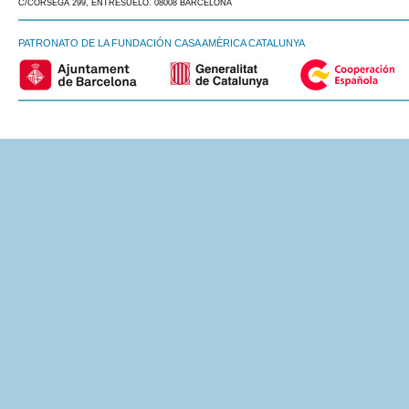
C/CÒRSEGA 299, ENTRESUELO. 08008 BARCELONA
PATRONATO DE LA FUNDACIÓN CASA AMÈRICA CATALUNYA