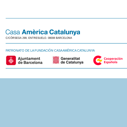
C/CÒRSEGA 299, ENTRESUELO. 08008 BARCELONA
PATRONATO DE LA FUNDACIÓN CASA AMÈRICA CATALUNYA