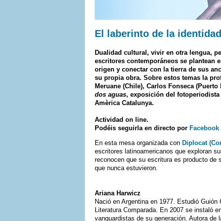
El laberinto de la identida
Dualidad cultural, vivir en otra lengua, 
escritores contemporáneos se plantean e
origen y conectar con la tierra de sus an
su propia obra. Sobre estos temas la pro
Meruane (Chile), Carlos Fonseca (Puerto 
dos aguas
, exposición del fotoperiodist
Amèrica Catalunya.
Actividad on line.
Podéis seguirla en directo por
Facebook 
En esta mesa organizada con
Diplocat (Co
escritores latinoamericanos que exploran s
reconocen que su escritura es producto de s
que nunca estuvieron.
Ariana Harwicz
Nació en Argentina en 1977. Estudió Guión 
Literatura Comparada. En 2007 se instaló e
vanguardistas de su generación. Autora de 