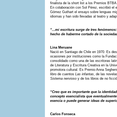
finalista de la short list a los Premios BT
En colaboración con Sol Pérez, escribió el
Gómez Guthart el ensayo sobre lenguas mi
idiomas y han sido llevadas al teatro y adap
“...mi escritura surge de tres fenómenos: 
hecho de haberme cortado de la sociedad
Lina Meruane
Nació en Santiago de Chile en 1970. Es desc
ocasiones por instituciones como la Fundac
consolidado como una de las escritoras lati
de Literatura y Escritura Creativa en la Un
promotora cultural. Es Premio Anna Seghers 
libro de cuentos
Las infantas
, de las novel
Sistema nervioso
y de los libros de no ficc
“Creo que es importante que la identidad
concepto esencialista que eventualmente
esencia o puede generar ideas de superio
Carlos Fonseca