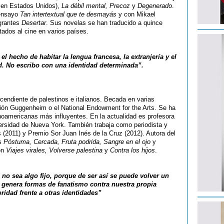
BA en Estados Unidos),
La débil mental, Precoz
y
Degenerado
.
 ensayo
Tan intertextual que te desmayás
y con Mikael
grantes
Desertar
. Sus novelas se han traducido a quince
tados al cine en varios países.
el hecho de habitar la lengua francesa, la extranjería y el
. No escribo con una identidad determinada”.
endiente de palestinos e italianos. Becada en varias
ión Guggenheim o el National Endowment for the Arts. Se ha
noamericanas más influyentes. En la actualidad es profesora
iversidad de Nueva York. También trabaja como periodista y
(2011) y Premio Sor Juan Inés de la Cruz (2012). Autora del
as
Póstuma, Cercada, Fruta podrida, Sangre en el ojo
y
ión
Viajes virales, Volverse palestina
y
Contra los hijos
.
 no sea algo fijo, porque de ser así se puede volver un
 genera formas de fanatismo contra nuestra propia
ridad frente a otras identidades”