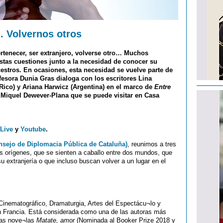
d. Volvernos otros
pertenecer, ser extranjero, volverse otro… Muchos
stas cuestiones junto a la necesidad de conocer su
cestros. En ocasiones, esta necesidad se vuelve parte de
fesora Dunia Gras dialoga con los escritores Lina
Rico) y Ariana Harwicz (Argentina) en el marco de
Entre
a Miquel Dewever-Plana que se puede visitar en Casa
Live
y
Youtube
.
nsejo de Diplomacia Pública de Cataluña)
, reunimos a tres
us orígenes, que se sienten a caballo entre dos mundos, que
u extranjería o que incluso buscan volver a un lugar en el
Cinematográfico, Dramaturgia, Artes del Espectácu¬lo y
n Francia. Está considerada como una de las autoras más
las nove¬las
Matate, amor
(Nominada al Booker Prize 2018 y