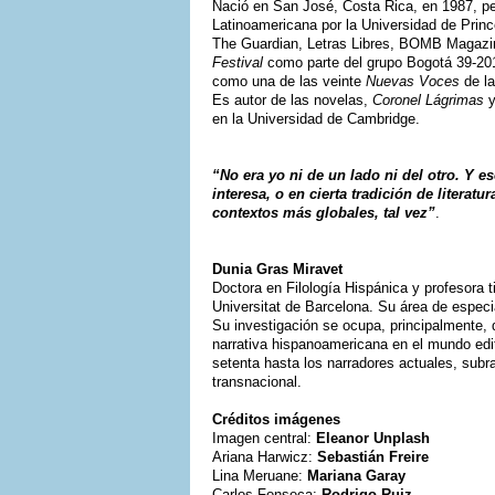
Nació en San José, Costa Rica, en 1987, per
Latinoamericana por la Universidad de Princ
The Guardian, Letras Libres, BOMB Magazine
Festival
como parte del grupo Bogotá 39-2017
como una de las veinte
Nuevas Voces
de la
Es autor de las novelas,
Coronel Lágrimas
en la Universidad de Cambridge.
“No era yo ni de un lado ni del otro. Y e
interesa, o en cierta tradición de literat
contextos más globales, tal vez”
.
Dunia Gras Miravet
Doctora en Filología Hispánica y profesora t
Universitat de Barcelona. Su área de espec
Su investigación se ocupa, principalmente, de
narrativa hispanoamericana en el mundo edit
setenta hasta los narradores actuales, subr
transnacional.
Créditos imágenes
Imagen central:
Eleanor Unplash
Ariana Harwicz:
Sebastián Freire
Lina Meruane:
Mariana Garay
Carlos Fonseca:
Rodrigo Ruiz