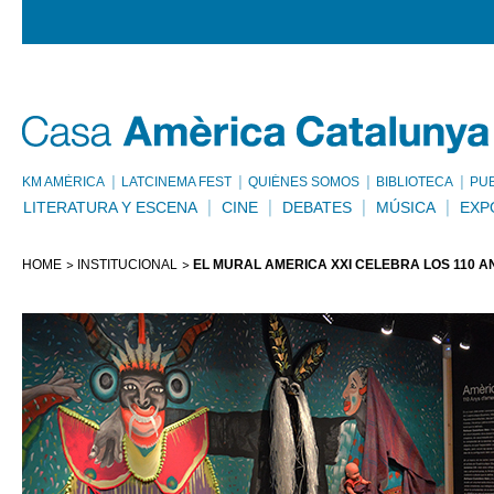
KM AMÈRICA
LATCINEMA FEST
QUIÉNES SOMOS
BIBLIOTECA
PU
LITERATURA Y ESCENA
CINE
DEBATES
MÚSICA
EXP
HOME
INSTITUCIONAL
EL MURAL AMÉRICA XXI CELEBRA LOS 110 