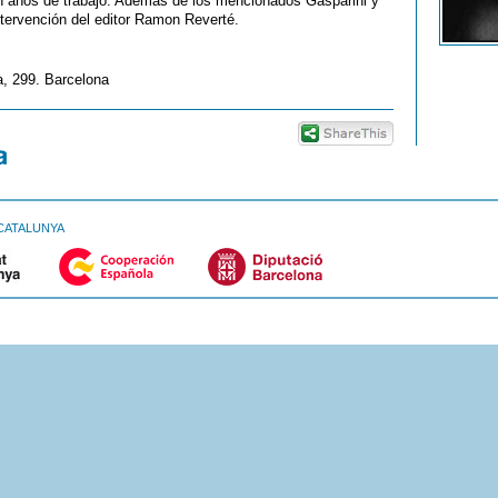
 en años de trabajo. Además de los mencionados Gasparini y
intervención del editor Ramon Reverté.
, 299. Barcelona
CATALUNYA