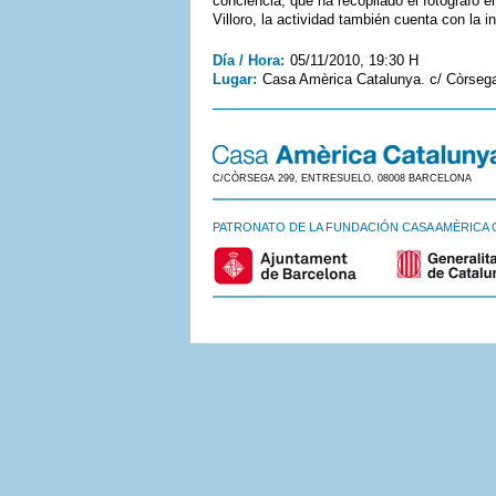
conciencia, que ha recopilado el fotógrafo
Villoro, la actividad también cuenta con la 
Día / Hora:
05/11/2010, 19:30 H
Lugar:
Casa Amèrica Catalunya. c/ Còrsega
C/CÒRSEGA 299, ENTRESUELO. 08008 BARCELONA
PATRONATO DE LA FUNDACIÓN CASA AMÈRICA 