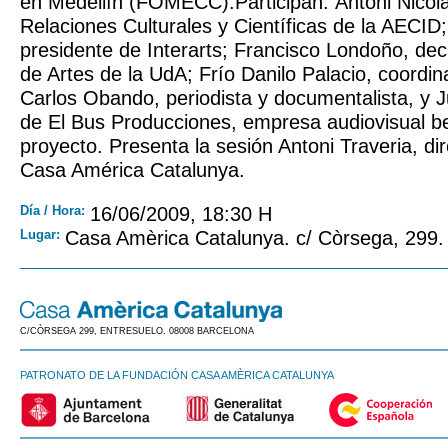
en Medellín (FOMECC).Participan: Antoni Nicola
Relaciones Culturales y Científicas de la AECID;
presidente de Interarts; Francisco Londoño, dec
de Artes de la UdA; Frío Danilo Palacio, coordi
Carlos Obando, periodista y documentalista, y
de El Bus Producciones, empresa audiovisual ben
proyecto. Presenta la sesión Antoni Traveria, di
Casa América Catalunya.
Día / Hora:
16/06/2009, 18:30 H
Lugar:
Casa Amèrica Catalunya. c/ Còrsega, 299.
C/CÒRSEGA 299, ENTRESUELO. 08008 BARCELONA
PATRONATO DE LA FUNDACIÓN CASA AMÈRICA CATALUNYA