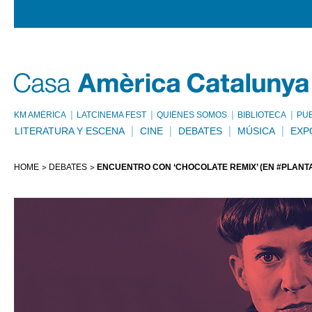
KM AMÈRICA
LATCINEMA FEST
QUIÉNES SOMOS
BIBLIOTECA
PU
LITERATURA Y ESCENA
CINE
DEBATES
MÚSICA
EXP
HOME
DEBATES
ENCUENTRO CON ‘CHOCOLATE REMIX’ (EN #PLANTA