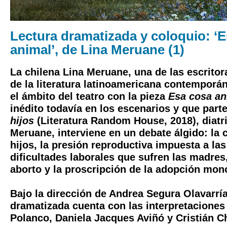
Lectura dramatizada y coloquio: ‘
animal’, de Lina Meruane (1)
La chilena Lina Meruane, una de las escrito
de la literatura latinoamericana contemporán
el ámbito del teatro con la pieza
Esa cosa an
inédito todavía en los escenarios y que part
hijos
(Literatura Random House, 2018), diatri
Meruane, interviene en un debate álgido: la 
hijos, la presión reproductiva impuesta a las
dificultades laborales que sufren las madres,
aborto y la proscripción de la adopción mon
Bajo la dirección de Andrea Segura Olavarría,
dramatizada cuenta con las interpretaciones
Polanco, Daniela Jacques Aviñó y Cristián C