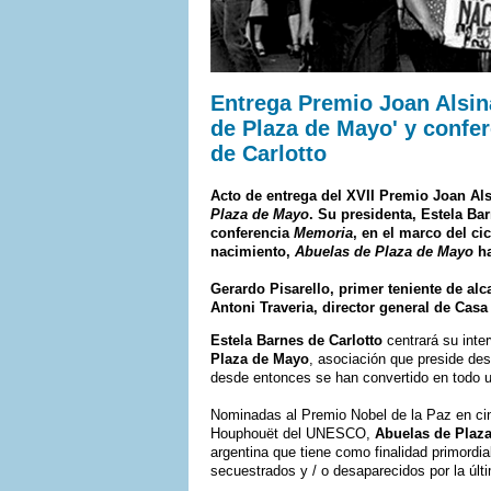
Entrega Premio Joan Alsi
de Plaza de Mayo' y confer
de Carlotto
Acto de entrega del
XVII Premio Joan Al
Plaza de Mayo
. Su presidenta,
Estela Bar
conferencia
Memoria
, en el marco del ci
nacimiento,
Abuelas de Plaza de Mayo
ha
Gerardo Pisarello
, primer teniente de al
Antoni Traveria
, director general de Casa
Estela Barnes de Carlotto
centrará su inte
Plaza de Mayo
, asociación que preside de
desde entonces se han convertido en todo u
Nominadas al Premio Nobel de la Paz en cin
Houphouët del UNESCO,
Abuelas de Plaz
argentina que tiene como finalidad primordial
secuestrados y / o desaparecidos por la últi