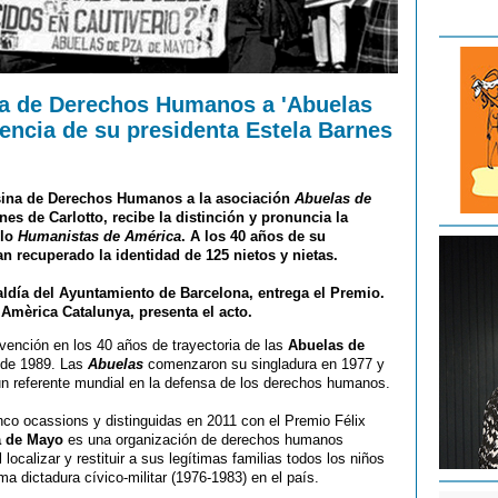
na de Derechos Humanos a 'Abuelas
encia de su presidenta Estela Barnes
sina de Derechos Humanos
a la asociación
Abuelas de
nes de Carlotto
, recibe la distinción y pronuncia la
clo
Humanistas de América
. A los 40 años de su
n recuperado la identidad de 125 nietos y nietas.
caldía del Ayuntamiento de Barcelona, entrega el Premio.
 Amèrica Catalunya, presenta el acto.
rvención en los 40 años de trayectoria de las
Abuelas de
sde 1989. Las
Abuelas
comenzaron su singladura en 1977 y
n referente mundial en la defensa de los derechos humanos.
co ocassions y distinguidas en 2011 con el Premio Félix
a de Mayo
es una organización de derechos humanos
 localizar y restituir a sus legítimas familias todos los niños
ma dictadura cívico-militar (1976-1983) en el país.