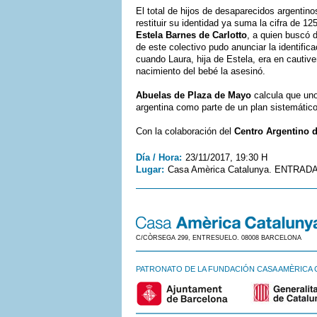
El total de hijos de desaparecidos argentino
restituir su identidad ya suma la cifra de 12
Estela Barnes de Carlotto
, a quien buscó 
de este colectivo pudo anunciar la identific
cuando Laura, hija de Estela, era en cautive
nacimiento del bebé la asesinó.
Abuelas de Plaza de Mayo
calcula que uno
argentina como parte de un plan sistemático
Con la colaboración del
Centro Argentino 
Día / Hora:
23/11/2017, 19:30 H
Lugar:
Casa Amèrica Catalunya. ENTRAD
C/CÒRSEGA 299, ENTRESUELO. 08008 BARCELONA
PATRONATO DE LA FUNDACIÓN CASA AMÈRICA 