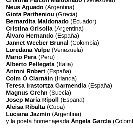
Cristina Falcón Maldonado
(Venezuela)
Neus Aguado
(Argentina)
Giota Partheniou
(Grecia)
Bernardita Maldonado
(Ecuador)
Cristina Grisolía
(Argentina)
Álvaro Hernando
(España)
Jannet Weeber Brunal
(Colombia)
Loredana Volpe
(Venezuela)
Mario Pera
(Perú)
Alberto Pellegata
(Italia)
Antoni Robert
(España)
Colm Ó Ciarnáin
(Irlanda)
Teresa Irastortza Garmendia
(España)
Magnus Grehn
(Suecia)
Josep Maria Ripoll
(España)
Aleisa Ribalta
(Cuba)
Luciana Jazmín
(Argentina)
y la poeta homenajeada
Ángela García
(Colomb