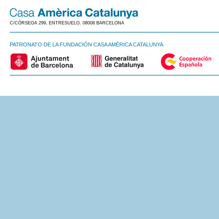
C/CÒRSEGA 299, ENTRESUELO. 08008 BARCELONA
PATRONATO DE LA FUNDACIÓN CASA AMÈRICA CATALUNYA