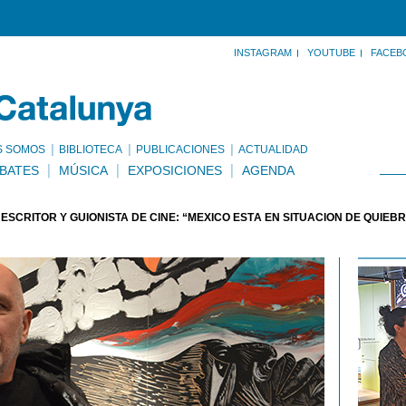
INSTAGRAM
YOUTUBE
FACEB
S SOMOS
BIBLIOTECA
PUBLICACIONES
ACTUALIDAD
BATES
MÚSICA
EXPOSICIONES
AGENDA
ESCRITOR Y GUIONISTA DE CINE: “MÉXICO ESTÁ EN SITUACIÓN DE QUIEB