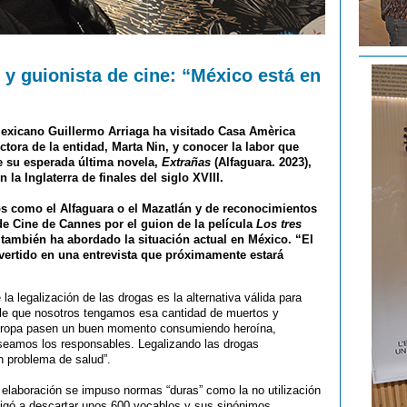
r y guionista de cine: “México está en
mexicano Guillermo Arriaga ha visitado Casa Amèrica
ctora de la entidad, Marta Nin, y conocer la labor que
re su esperada última novela,
Extrañas
(Alfaguara. 2023),
n la Inglaterra de finales del siglo XVIII.
os como el Alfaguara o el Mazatlán y de reconocimientos
 de Cine de Cannes por el guion de la película
Los tres
a también ha abordado la situación actual en México. “El
dvertido en una entrevista que próximamente estará
la legalización de las drogas es la alternativa válida para
ible que nosotros tengamos esa cantidad de muertos y
uropa pasen un buen momento consumiendo heroína,
 seamos los responsables. Legalizando las drogas
n problema de salud”.
elaboración se impuso normas “duras” como la no utilización
bligó a descartar unos 600 vocablos y sus sinónimos.