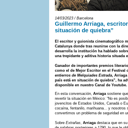
14/03/2023 / Barcelona
Guillermo Arriaga, escrito
situación de quiebra”
El escritor y guionista cinematográfico 
Catalunya donde tras reunirse con la dire
desarrolla la institución ha hablado sob
una trepidante y aditiva historia situada e
Ganador de importantes premios literari
como el de Mejor Escritor en el Festival
entierros de Melquiades Estrada
, Arriag
país está en situación de quiebra”, ha a
disponible en nuestro Canal de Youtube.
En esta conversación,
Arriaga
sostiene que 
revertir la situación en México: “No es pos
jovencitos de Estados Unidos, Canadá o E
cocaína, fentanilo, marihuana... y nosotros
convertimos un problema de seguridad en u
Sobre
Extrañas
,
Arriaga
destaca que en su 
de palabras posteriores a 1790, lo que le o