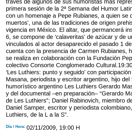
través de algunos de sus humoristas más repre
primera sesión de la 2ª Semana del Humor Lat
con un homenaje a Pepe Rubianes, a quien se de
muertos', una de las tradiciones de origen preh
vigencia en México. El altar, que permancerá ins
6, se compone de ‘calaveritas' de azúcar y de u
vinculados al actor desaparecido el pasado 1 de
cuenta con la presencia de Carmen Rubianes, h
se realiza en colaboración con la Fundación Pe
colectivo Consorte Conglomerado Cultural.19:
‘Les Luthiers: punto y seguido' con participació
Masana, periodista y escritor argentino, hijo de
humorístico argentino Les Luthiers Gerardo Masa
y del documental –en preparación– “Gerardo Ma
de Les Luthiers”; Daniel Rabinovich, miembro de
Daniel Samper, escritor y periodista colombiano, 
Luthiers, de la L a la S”.
Día / Hora:
02/11/2009, 19:00 H