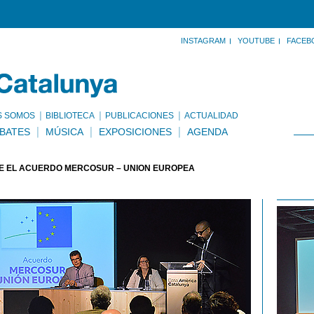
INSTAGRAM
YOUTUBE
FACEB
S SOMOS
BIBLIOTECA
PUBLICACIONES
ACTUALIDAD
BATES
MÚSICA
EXPOSICIONES
AGENDA
 EL ACUERDO MERCOSUR – UNIÓN EUROPEA