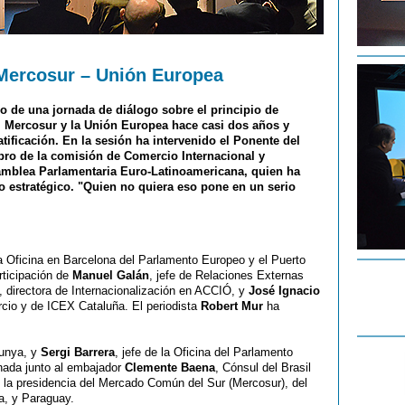
 Mercosur – Unión Europea
o de una jornada de diálogo sobre el principio de
l Mercosur y la Unión Europea hace casi dos años y
tificación. En la sesión ha intervenido el Ponente del
ro de la comisión de Comercio Internacional y
samblea Parlamentaria Euro-Latinoamericana, quien ha
o estratégico. "Quien no quiera eso pone en un serio
a Oficina en Barcelona del Parlamento Europeo y el Puerto
rticipación de
Manuel Galán
, jefe de Relaciones Externas
, directora de Internacionalización en ACCIÓ, y
José Ignacio
mercio y de ICEX Cataluña. El periodista
Robert Mur
ha
lunya, y
Sergi Barrera
, jefe de la Oficina del Parlamento
rnada junto al embajador
Clemente Baena
, Cónsul del Brasil
 la presidencia del Mercado Común del Sur (Mercosur), del
a, y Paraguay.