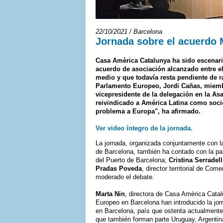
22/10/2021 / Barcelona
Jornada sobre el acuerdo
Casa Amèrica Catalunya ha sido escenari
acuerdo de asociación alcanzado entre e
medio y que todavía resta pendiente de ra
Parlamento Europeo, Jordi Cañas, miemb
vicepresidente de la delegación en la A
reivindicado a América Latina como soci
problema a Europa", ha afirmado.
Ver video íntegro de la jornada.
La jornada, organizada conjuntamente con l
de Barcelona, también ha contado con la pa
del Puerto de Barcelona;
Cristina Serradell
Pradas Poveda
, director territorial de Co
moderado el debate.
Marta Nin
, directora de Casa Amèrica Cata
Europeo en Barcelona han introducido la jo
en Barcelona, país que ostenta actualmente
que también forman parte Uruguay, Argentin