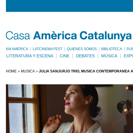
KM AMÈRICA
LATCINEMA FEST
QUIÉNES SOMOS
BIBLIOTECA
PU
LITERATURA Y ESCENA
CINE
DEBATES
MÚSICA
EXP
HOME
MÚSICA
JULIA SANJURJO TRÍO, MÚSICA CONTEMPORÁNEA 