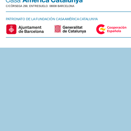
C/CÒRSEGA 299, ENTRESUELO. 08008 BARCELONA
PATRONATO DE LA FUNDACIÓN CASA AMÈRICA CATALUNYA