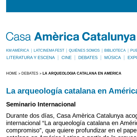
KM AMÈRICA
LATCINEMA FEST
QUIÉNES SOMOS
BIBLIOTECA
PU
LITERATURA Y ESCENA
CINE
DEBATES
MÚSICA
EXP
HOME
DEBATES
LA ARQUEOLOGÍA CATALANA EN AMÉRICA
La arqueología catalana en Améric
Seminario Internacional
Durante dos días, Casa Amèrica Catalunya acog
internacional “La arqueología catalana en Améric
compromiso”, que quiere profundizar en el papel