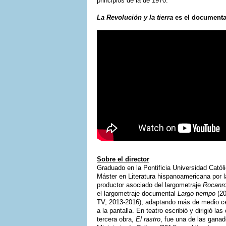
principios de la de 1970.
La Revolución y la tierra
es el documental
Sobre el director
Graduado en la Pontificia Universidad Catól
Máster en Literatura hispanoamericana por la
productor asociado del largometraje
Rocanro
el largometraje documental
Largo tiempo
(20
TV, 2013-2016), adaptando más de medio cent
a la pantalla. En teatro escribió y dirigió la
tercera obra,
El rastro
, fue una de las gana