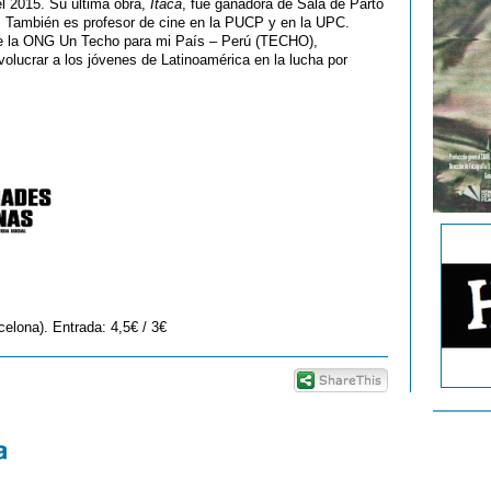
el 2015. Su última obra,
Ítaca
, fue ganadora de Sala de Parto
o. También es profesor de cine en la PUCP y en la UPC.
 de la ONG Un Techo para mi País – Perú (TECHO),
volucrar a los jóvenes de Latinoamérica en la lucha por
elona). Entrada: 4,5€ / 3€