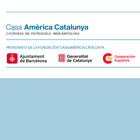
C/CÒRSEGA 299, ENTRESUELO. 08008 BARCELONA
PATRONATO DE LA FUNDACIÓN CASA AMÈRICA CATALUNYA