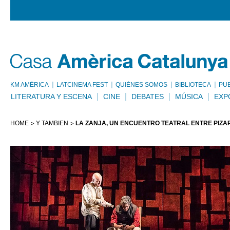
KM AMÈRICA
LATCINEMA FEST
QUIÉNES SOMOS
BIBLIOTECA
PU
LITERATURA Y ESCENA
CINE
DEBATES
MÚSICA
EXP
HOME
Y TAMBIÉN
LA ZANJA, UN ENCUENTRO TEATRAL ENTRE PIZA