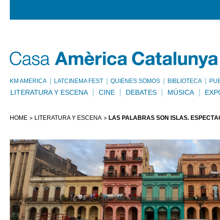
KM AMÈRICA
LATCINEMA FEST
QUIÉNES SOMOS
BIBLIOTECA
PU
LITERATURA Y ESCENA
CINE
DEBATES
MÚSICA
EXP
HOME
LITERATURA Y ESCENA
LAS PALABRAS SON ISLAS. ESPECTÁ