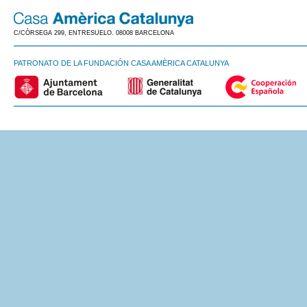
C/CÒRSEGA 299, ENTRESUELO. 08008 BARCELONA
PATRONATO DE LA FUNDACIÓN CASA AMÈRICA CATALUNYA