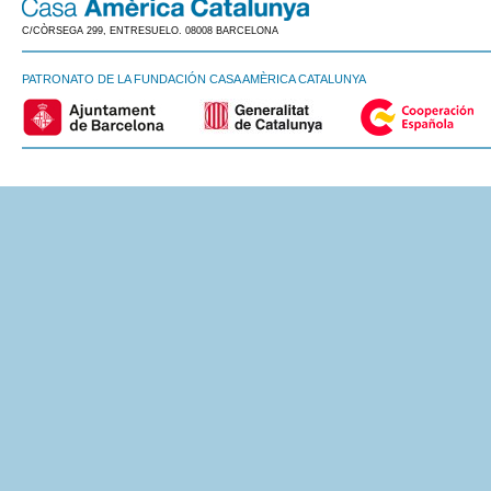
C/CÒRSEGA 299, ENTRESUELO. 08008 BARCELONA
PATRONATO DE LA FUNDACIÓN CASA AMÈRICA CATALUNYA