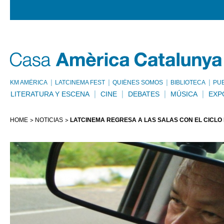
KM AMÈRICA
LATCINEMA FEST
QUIÉNES SOMOS
BIBLIOTECA
PU
LITERATURA Y ESCENA
CINE
DEBATES
MÚSICA
EXP
HOME
NOTICIAS
LATCINEMA REGRESA A LAS SALAS CON EL CICLO