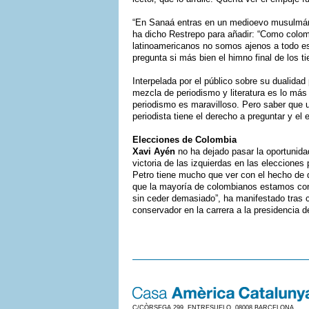
“En Sanaá entras en un medioevo musulmán 
ha dicho Restrepo para añadir: “Como colom
latinoamericanos no somos ajenos a todo es
pregunta si más bien el himno final de los t
Interpelada por el público sobre su dualidad p
mezcla de periodismo y literatura es lo más
periodismo es maravilloso. Pero saber que u
periodista tiene el derecho a preguntar y el 
Elecciones de Colombia
Xavi Ayén
no ha dejado pasar la oportunida
victoria de las izquierdas en las elecciones
Petro tiene mucho que ver con el hecho de 
que la mayoría de colombianos estamos conte
sin ceder demasiado”, ha manifestado tras c
conservador en la carrera a la presidencia de
C/CÒRSEGA 299, ENTRESUELO. 08008 BARCELONA