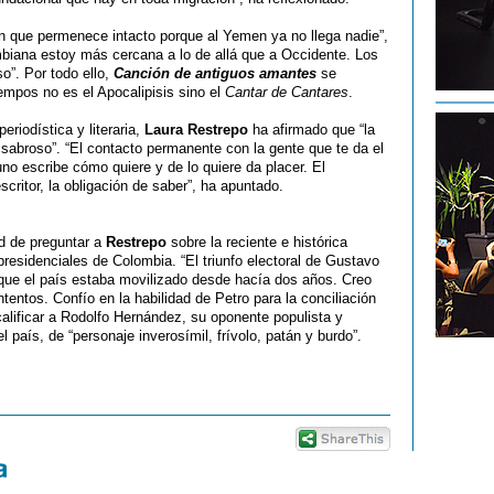
que permenece intacto porque al Yemen ya no llega nadie”,
biana estoy más cercana a lo de allá que a Occidente. Los
o”. Por todo ello,
Canción de antiguos amantes
se
iempos no es el Apocalipisis sino el
Cantar de Cantares
.
eriodística y literaria,
Laura Restrepo
ha afirmado que “la
 sabroso”. “El contacto permanente con la gente que te da el
no escribe cómo quiere y de lo quiere da placer. El
escritor, la obligación de saber”, ha apuntado.
d de preguntar a
Restrepo
sobre la reciente e histórica
 presidenciales de Colombia. “El triunfo electoral de Gustavo
que el país estaba movilizado desde hacía dos años. Creo
ntos. Confío en la habilidad de Petro para la conciliación
alificar a Rodolfo Hernández, su oponente populista y
l país, de “personaje inverosímil, frívolo, patán y burdo”.