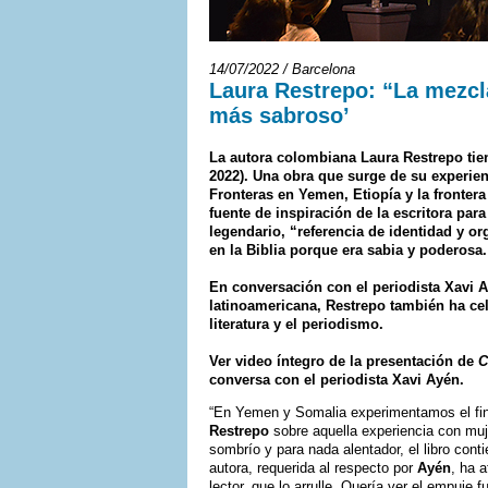
14/07/2022 / Barcelona
Laura Restrepo: “La mezcla
más sabroso’
La autora colombiana Laura Restrepo tie
2022). Una obra que surge de su experie
Fronteras en Yemen, Etiopía y la frontera 
fuente de inspiración de la escritora para
legendario, “referencia de identidad y o
en la Biblia porque era sabia y poderosa
En conversación con el periodista Xavi A
latinoamericana, Restrepo también ha ce
literatura y el periodismo.
Ver video íntegro de la presentación de
C
conversa con el periodista Xavi Ayén.
“En Yemen y Somalia experimentamos el fin
Restrepo
sobre aquella experiencia con mu
sombrío y para nada alentador, el libro con
autora, requerida al respecto por
Ayén
, ha 
lector, que lo arrulle. Quería ver el empuje 