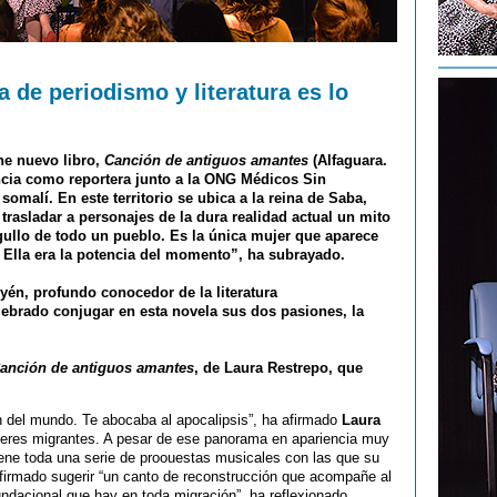
 de periodismo y literatura es lo
ne nuevo libro,
Canción de antiguos amantes
(Alfaguara.
ncia como reportera junto a la ONG Médicos Sin
somalí. En este territorio se ubica a la reina de Saba,
 trasladar a personajes de la dura realidad actual un mito
rgullo de todo un pueblo. Es la única mujer que aparece
. Ella era la potencia del momento”, ha subrayado.
yén, profundo conocedor de la literatura
lebrado conjugar en esta novela sus dos pasiones, la
anción de antiguos amantes
, de Laura Restrepo, que
 del mundo. Te abocaba al apocalipsis”, ha afirmado
Laura
jeres migrantes. A pesar de ese panorama en apariencia muy
tiene toda una serie de proouestas musicales con las que su
afirmado sugerir “un canto de reconstrucción que acompañe al
fundacional que hay en toda migración”, ha reflexionado.