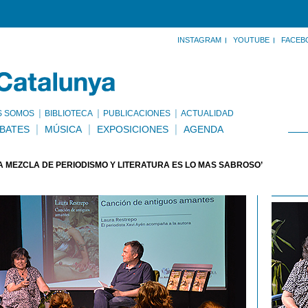
INSTAGRAM
YOUTUBE
FACEB
S SOMOS
BIBLIOTECA
PUBLICACIONES
ACTUALIDAD
BATES
MÚSICA
EXPOSICIONES
AGENDA
A MEZCLA DE PERIODISMO Y LITERATURA ES LO MÁS SABROSO’