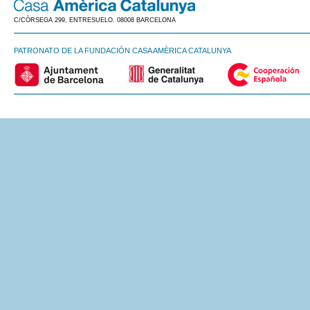
C/CÒRSEGA 299, ENTRESUELO. 08008 BARCELONA
PATRONATO DE LA FUNDACIÓN CASA AMÈRICA CATALUNYA