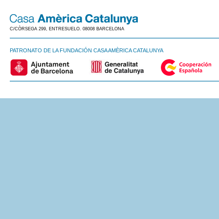
C/CÒRSEGA 299, ENTRESUELO. 08008 BARCELONA
PATRONATO DE LA FUNDACIÓN CASA AMÈRICA CATALUNYA