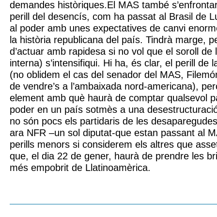
demandes històriques.El MAS també s’enfrontar
perill del desencís, com ha passat al Brasil de L
al poder amb unes expectatives de canvi enorm
la història republicana del país. Tindrà marge, p
d’actuar amb rapidesa si no vol que el soroll de l
interna) s’intensifiqui. Hi ha, és clar, el perill de
(no oblidem el cas del senador del MAS, Filemó
de vendre’s a l’ambaixada nord-americana), per
element amb què haurà de comptar qualsevol par
poder en un país sotmès a una desestructuració 
no són pocs els partidaris de les desaparegu
ara NFR –un sol diputat-que estan passant al M
perills menors si considerem els altres que ass
que, el dia 22 de gener, haurà de prendre les br
més empobrit de Llatinoamèrica.