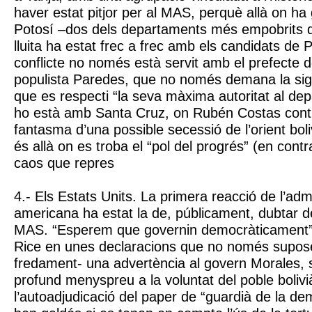
haver estat pitjor per al MAS, perquè allà on ha
Potosí –dos dels departaments més empobrits de
lluita ha estat frec a frec amb els candidats d
conflicte no només està servit amb el prefecte d
populista Paredes, que no només demana la sig
que es respecti “la seva màxima autoritat al d
ho està amb Santa Cruz, on Rubén Costas conti
fantasma d’una possible secessió de l’orient boli
és allà on es troba el “pol del progrés” (en contr
caos que repres
4.- Els Estats Units. La primera reacció de l’adm
americana ha estat la de, públicament, dubtar de
MAS. “Esperem que governin democràticament”,
Rice en unes declaracions que no només supose
fredament- una advertència al govern Morales,
profund menyspreu a la voluntat del poble boliv
l’autoadjudicació del paper de “guardià de la d