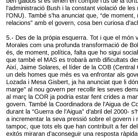
ben galdós si es tenen en compte l’ús de la tort
l’administració Bush i la constant violació de les
l’ONU). També s’ha anunciat que, “de moment, 
relacions” amb el govern, cosa ben curiosa d’acla
5.- Des de la pròpia esquerra. Tot i que el món 
Morales com una profunda transformació de Bolí
és, de moment, política, falta que ho sigui socia
que també el MAS es trobarà amb dificultats des
Així, Jaime Solares, el líder de la COB (Central 
un dels homes que més es va enfrontar als go
Lozada i Mesa Gisbert, ja ha anunciat que li d
marge” al nou govern per recollir les seves dem
al març la COR ja podria estar fent crides a man
govern. També la Coordinadora de l’Aigua de 
durant la “Guerra de l’Aigua” d’abril del 2000- s
a incrementar la seva pressió sobre el govern i 
tampoc, que tots els que han contribuït a fer de
exitós miraran d’aconseguir una resposta ràpida