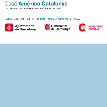
C/CÒRSEGA 299, ENTRESUELO. 08008 BARCELONA
PATRONATO DE LA FUNDACIÓN CASA AMÈRICA CATALUNYA