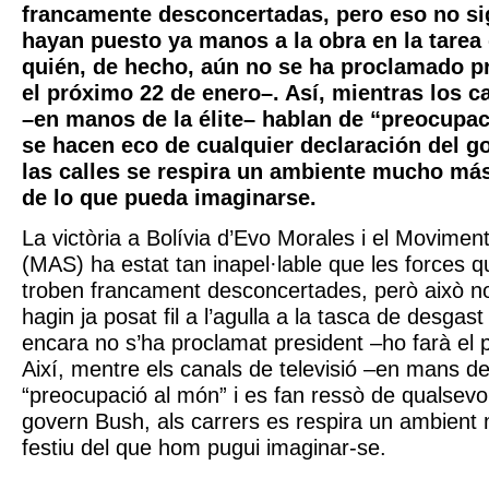
francamente desconcertadas, pero eso no si
hayan puesto ya manos a la obra en la tarea
quién, de hecho, aún no se ha proclamado pr
el próximo 22 de enero–. Así, mientras los c
–en manos de la élite– hablan de “preocupa
se hacen eco de cualquier declaración del g
las calles se respira un ambiente mucho más 
de lo que pueda imaginarse.
La victòria a Bolívia d’Evo Morales i el Movimen
(MAS) ha estat tan inapel·lable que les forces 
troben francament desconcertades, però això no
hagin ja posat fil a l’agulla a la tasca de desgast
encara no s’ha proclamat president –ho farà el 
Així, mentre els canals de televisió –en mans de 
“preocupació al món” i es fan ressò de qualsevol
govern Bush, als carrers es respira un ambient 
festiu del que hom pugui imaginar-se.