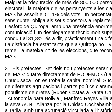
Malgrat la “depuració” de més de 800.000 pers
electoral –la majoria d’elles pertanyents a les c
MAS ha assolit el 51,1% dels vots, un percenta
sens dubte, obliga als seus opositors a replantej
L’esforç de Quiroga, amb una presència enorme 
comunicació i un desplegament tècnic molt super
conduït al 31,3%, és a dir, pràcticament una dif
La distància ha estat tanta que a Quiroga no li
remei, la mateixa nit de les eleccions, que reconè
MAS.
3.- Els prefectes. Set dels nou prefectes seran
del MAS: quatre directament de PODEMOS (La 
Chuquisaca –on es troba la capital nominal, Sucre
de diferents agrupacions i partits polítics claram
populisme de dretes (Rubén Costas a Santa Cr
–Autonomía para Bolivia-, Manfred Reyes Vill
la seva AUN –Alianza por la Unidad Cochabambi
a Tarija, amb una agrupació vinculada a l’històri