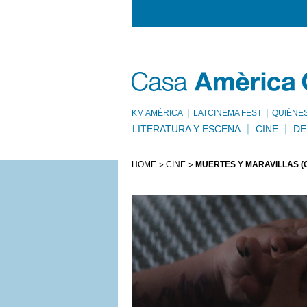
KM AMÈRICA
LATCINEMA FEST
QUIÉNE
LITERATURA Y ESCENA
CINE
DE
HOME
CINE
MUERTES Y MARAVILLAS (C