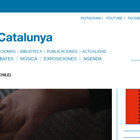
INSTAGRAM
YOUTUBE
FACEB
S SOMOS
BIBLIOTECA
PUBLICACIONES
ACTUALIDAD
BATES
MÚSICA
EXPOSICIONES
AGENDA
HILE)