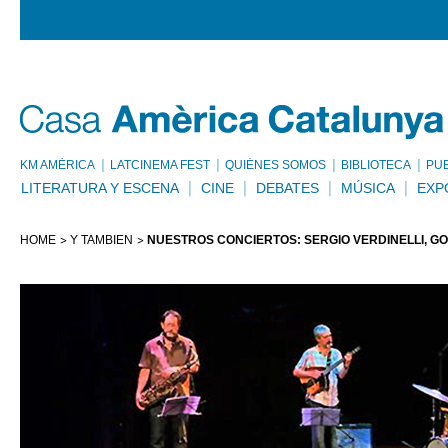
KM AMÈRICA
LATCINEMA FEST
QUIÉNES SOMOS
BIBLIOTECA
PU
LITERATURA Y ESCENA
CINE
DEBATES
MÚSICA
EXP
HOME
Y TAMBIÉN
NUESTROS CONCIERTOS: SERGIO VERDINELLI, GOR