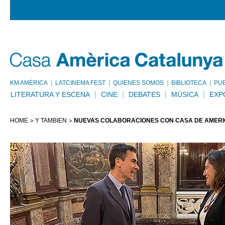
KM AMÈRICA
LATCINEMA FEST
QUIÉNES SOMOS
BIBLIOTECA
PU
LITERATURA Y ESCENA
CINE
DEBATES
MÚSICA
EXP
HOME
Y TAMBIÉN
NUEVAS COLABORACIONES CON CASA DE AMÉR