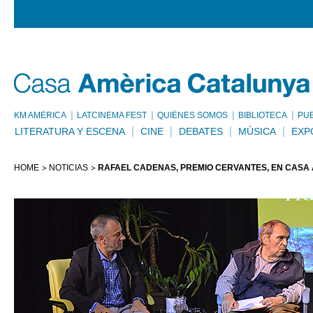
KM AMÈRICA
LATCINEMA FEST
QUIÉNES SOMOS
BIBLIOTECA
PU
LITERATURA Y ESCENA
CINE
DEBATES
MÚSICA
EXP
HOME
NOTICIAS
RAFAEL CADENAS, PREMIO CERVANTES, EN CASA 