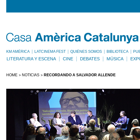
KM AMÈRICA
LATCINEMA FEST
QUIÉNES SOMOS
BIBLIOTECA
PU
LITERATURA Y ESCENA
CINE
DEBATES
MÚSICA
EXP
HOME
NOTICIAS
RECORDANDO A SALVADOR ALLENDE