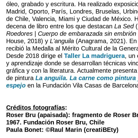
óleo, grabado y escritura. Ha realizado exposic
Madrid, Oporto, París, Londres, Bruselas, Urbin
de Chile, Valencia, Miami y Ciudad de México. 
decena de libro entre los que destacan
La Sed
(
Roedores
|
Cuerpo de embarazada sin embrión
House, 2018) y
L'anguila
(Anagrama, 2021). En 
recibió la Medalla al Mérito Cultural de la Genera
Desde 2018 dirige el
Taller La madriguera
, un
y aprendizaje donde se desarrollan técnicas vin
gráfica y con la literatura. Actualmente presenta
de pintura
La anguila. La carne como pintura 
espejo
en la Fundación Vila Casas de Barcelon
Créditos fotografías
:
Roser Bru (apaisada): fragmento de Roser B
1967. Fundación Roser Bru, Chile
Paula Bonet: ©Raul Marin (creatiBEty)