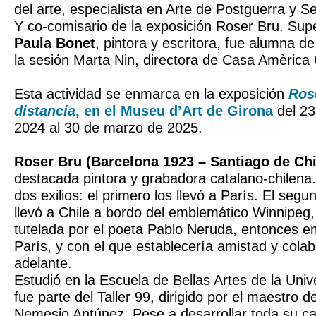
del arte, especialista en Arte de Postguerra y 
Y co-comisario de la exposición Roser Bru. Supe
Paula Bonet
, pintora y escritora, fue alumna 
la sesión Marta Nin, directora de Casa Amèrica
Esta actividad se enmarca en la exposición
Ros
distancia
, en el Museu d’Art de Girona
del 23
2024 al 30 de marzo de 2025.
Roser Bru (Barcelona 1923 – Santiago de Chi
destacada pintora y grabadora catalano-chilena. 
dos exilios: el primero los llevó a París. El segun
llevó a Chile a bordo del emblemático Winnipeg
tutelada por el poeta Pablo Neruda, entonces e
París, y con el que establecería amistad y cola
adelante.
Estudió en la Escuela de Bellas Artes de la Univ
fue parte del Taller 99, dirigido por el maestro d
Nemesio Antúnez. Pese a desarrollar toda su car