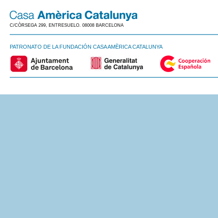
C/CÒRSEGA 299, ENTRESUELO. 08008 BARCELONA
PATRONATO DE LA FUNDACIÓN CASA AMÈRICA CATALUNYA