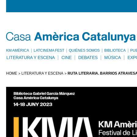
KM AMÈRICA
LATCINEMA FEST
QUIÉNES SOMOS
BIBLIOTECA
PU
LITERATURA Y ESCENA
CINE
DEBATES
MÚSICA
EXP
HOME
LITERATURA Y ESCENA
RUTA LITERARIA. BARRIOS ATRAVE