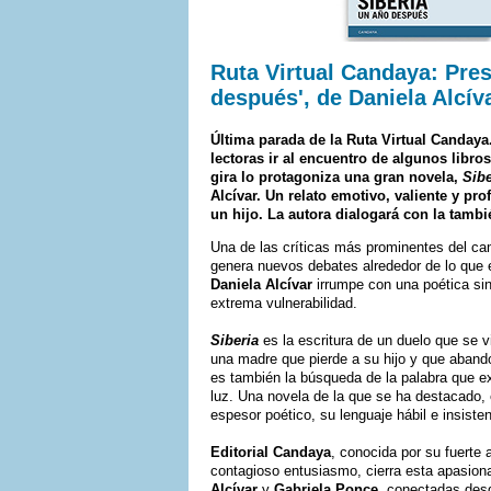
Ruta Virtual Candaya: Pres
después', de Daniela Alcív
Última parada de la Ruta Virtual Candaya.
lectoras ir al encuentro de algunos libro
gira lo protagoniza una gran novela,
Sib
Alcívar. Un relato emotivo, valiente y pr
un hijo. La autora dialogará con la tambi
Una de las críticas más prominentes del cam
genera nuevos debates alrededor de lo que e
Daniela Alcívar
irrumpe con una poética sin
extrema vulnerabilidad.
Siberia
es la escritura de un duelo que se v
una madre que pierde a su hijo y que aband
es también la búsqueda de la palabra que exp
luz. Una novela de la que se ha destacado, 
espesor poético, su lenguaje hábil e insiste
Editorial Candaya
, conocida por su fuerte 
contagioso entusiasmo, cierra esta apasionan
Alcívar
y
Gabriela Ponce
, conectadas des