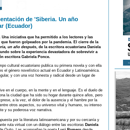
entación de 'Siberia. Un año
ar (Ecuador)
 Una iniciativa que ha permitido a los lectores y las
s que fueron golpeados por la pandemia. El cierre de la
eria, un año después
, de la escritora ecuatoriana Daniela
ofundo sobre la experiencia devastadora de sobrevivir a
én escritora Gabriela Ponce.
po cultural ecuatoriano publica su primera novela y con ella
s el género novelístico actual en Ecuador y Latinoamérica.
gular, y con una voz honesta y radical desde un lugar de
ive en el cuerpo, en la mente y en el lenguaje. Es el duelo de
ona la ciudad que ha sido su hogar durante quince años, pero
rese, a la vez, el dolor de la ausencia y el hambre por la
entre otros aspectos, su universo vital y humano, su intenso
nte y su poderosa voz narrativa.
apuesta por la literatura latinoamericana y por su cercanía y
te ruta virtual con un diálogo entre las escritoras
Daniela
de Quito. Las acompañan la poeta
Luci Romero
desde