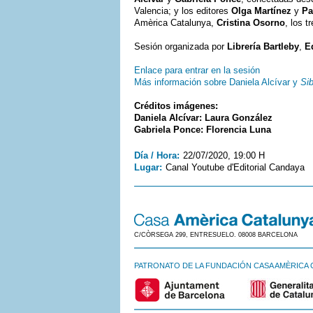
Valencia; y los editores
Olga Martínez
y
Pa
Amèrica Catalunya,
Cristina Osorno
, los 
Sesión organizada por
Librería Bartleby
,
E
Enlace para entrar en la sesión
Más información sobre Daniela Alcívar y
Si
Créditos imágenes:
Daniela Alcívar: Laura González
Gabriela Ponce: Florencia Luna
Día / Hora:
22/07/2020, 19:00 H
Lugar:
Canal Youtube d'Editorial Candaya
C/CÒRSEGA 299, ENTRESUELO. 08008 BARCELONA
PATRONATO DE LA FUNDACIÓN CASA AMÈRICA 