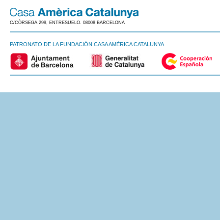
C/CÒRSEGA 299, ENTRESUELO. 08008 BARCELONA
PATRONATO DE LA FUNDACIÓN CASA AMÈRICA CATALUNYA