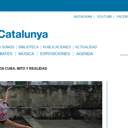
INSTAGRAM
YOUTUBE
FACEB
S SOMOS
BIBLIOTECA
PUBLICACIONES
ACTUALIDAD
BATES
MÚSICA
EXPOSICIONES
AGENDA
N CUBA. MITO Y REALIDAD