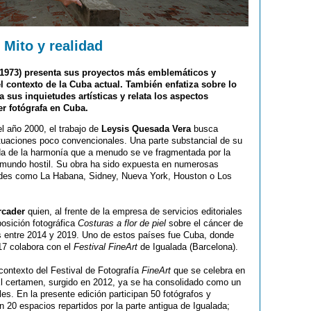
 Mito y realidad
 1973) presenta sus proyectos más emblemáticos y
l contexto de la Cuba actual. También enfatiza sobre lo
a sus inquietudes artísticas y relata los aspectos
r fotógrafa en Cuba.
l año 2000, el trabajo de
Leysis Quesada Vera
busca
ituaciones poco convencionales. Una parte substancial de su
eda de la harmonía que a menudo se ve fragmentada por la
 mundo hostil. Su obra ha sido expuesta en numerosas
dades como La Habana, Sidney, Nueva York, Houston o Los
rcader
quien, al frente de la empresa de servicios editoriales
posición fotográfica
Costuras a flor de piel
sobre el cáncer de
s entre 2014 y 2019. Uno de estos países fue Cuba, donde
17 colabora con el
Festival FineArt
de Igualada (Barcelona).
contexto del Festival de Fotografía
FineArt
que se celebra en
 El certamen, surgido en 2012, ya se ha consolidado como un
ales. En la presente edición participan 50 fotógrafos y
 20 espacios repartidos por la parte antigua de Igualada;