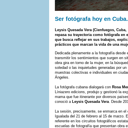
Ser fotógrafa hoy en Cuba.
Leysis Quesada Vera (Cienfuegos, Cuba,
repasa su trayectoria como fotógrafa en e
que busca reflejar en sus trabajos, explic
prácticos que marcan la vida de una muje
Dedicada plenamente a la fotografía desde e
transmitir los sentimientos que surgen en s
obra gira en torno de la mujer, en la búsqu
soledad o las inquietudes generadas por un
muestras colectivas e individuales en ciu
Ángeles.
La fotógrafa cubana dialogará con
Rosa Me
Líniazero edicions, produjo y gestionó la ex
mama que fue itinerante por diversos paíse
conoció a
Leysis Quesada Vera
. Desde 20
La sesión, precisamente, se enmarca en el 
Igualada del 21 de febrero al 15 de marzo.
referente en los circuitos fotográficos estat
escuelas de fotografía que presentan obra en