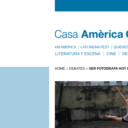
KM AMÈRICA
LATCINEMA FEST
QUIÉNE
LITERATURA Y ESCENA
CINE
DE
HOME
DEBATES
SER FOTÓGRAFA HOY E