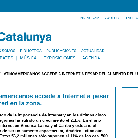
INSTAGRAM
YOUTUBE
FACEB
S SOMOS
BIBLIOTECA
PUBLICACIONES
ACTUALIDAD
BATES
MÚSICA
EXPOSICIONES
AGENDA
E LATINOAMERICANOS ACCEDE A INTERNET A PESAR DEL AUMENTO DEL US
americanos accede a Internet a pesar
red en la zona.
eco de la importancia de Internet y en los últimos cinco
egiones ha sufrido un crecimiento el 211%. En el año
nternet en América Latina y el Caribe y este año el
r de ser un aumento espectacular, América Latina aún
 Estos 56,2 millones sólo suponen el 11% de los casi 500